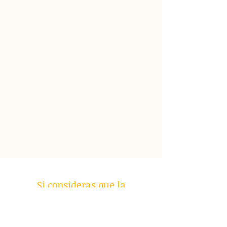
Si consideras que la
estrategia es algo valioso
para tu carrera o negocio,
te invito a suscribirte a este