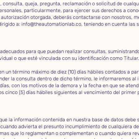
 consulta, queja, pregunta, reclamación o solicitud de cualqu
rsonales, particularmente, para ejercer sus derechos a conocer
la autorización otorgada, deberás contactarse con nosotros, m
irigido a:
info@theautomationlab.co
, teniendo en cuenta las 
ecuados para que puedan realizar consultas, suministrando
ividual o que esté vinculada con su identificación como Titular
 un término máximo de diez (10) días hábiles contados a parti
nder la consulta dentro de dicho término, le informaremos al 
 días, con los motivos de la demora y la fecha en que se atend
s cinco (5) días hábiles siguientes al vencimiento del primer 
 que la información contenida en nuestra base de datos debe s
o cuando advierta el presunto incumplimiento de cualquiera d
ormas que lo reglamentan o complementan o cuando quiera rev