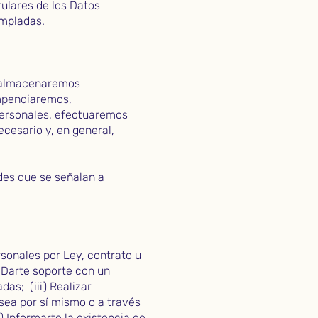
tulares de los Datos
empladas.
, almacenaremos
mpendiaremos,
Personales, efectuaremos
cesario y, en general,
des que se señalan a
sonales por Ley, contrato u
) Darte soporte con un
das; (iii) Realizar
sea por sí mismo o a través
) Informarte la existencia de