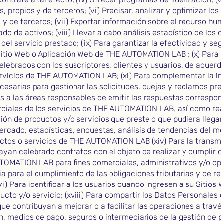
, propios y de terceros; (vi) Precisar, analizar y optimizar los
 y de terceros; (vii) Exportar información sobre el recurso hum
ado de activos; (viii) Llevar a cabo análisis estadístico de lo
del servicio prestado; (ix) Para garantizar la efectividad y s
 Sitio Web o Aplicación Web de THE AUTOMATION LAB ; (x) Para 
lebrados con los suscriptores, clientes y usuarios, de acuerd
ervicios de THE AUTOMATION LAB; (xi) Para complementar la in
cesarias para gestionar las solicitudes, quejas y reclamos pr
as a las áreas responsables de emitir las respuestas correspond
ciales de los servicios de THE AUTOMATION LAB, así como rea
n de productos y/o servicios que preste o que pudiera llegar a
ercado, estadísticas, encuestas, análisis de tendencias del 
uctos o servicios de THE AUTOMATION LAB (xiv) Para la transm
ayan celebrado contratos con el objeto de realizar y cumplir c
TOMATION LAB para fines comerciales, administrativos y/o ope
a para el cumplimiento de las obligaciones tributarias y de r
i) Para identificar a los usuarios cuando ingresen a su Sitios 
ucto y/o servicio; (xviii) Para compartir los Datos Personale
ue contribuyan a mejorar o a facilitar las operaciones a tr
en, medios de pago, seguros o intermediarios de la gestión de