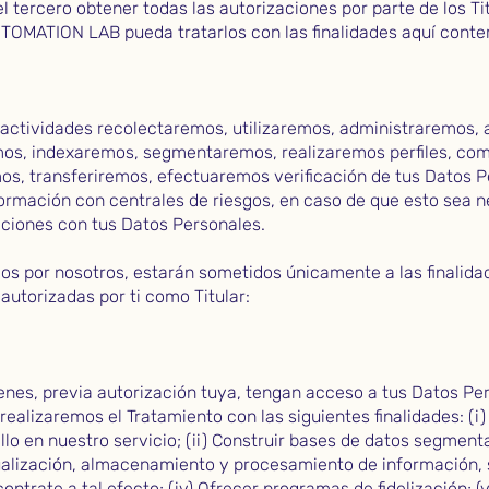
l tercero obtener todas las autorizaciones por parte de los Ti
TOMATION LAB pueda tratarlos con las finalidades aquí cont
s actividades recolectaremos, utilizaremos, administraremos
os, indexaremos, segmentaremos, realizaremos perfiles, co
os, transferiremos, efectuaremos verificación de tus Datos 
rmación con centrales de riesgos, en caso de que esto sea ne
ciones con tus Datos Personales.
os por nosotros, estarán sometidos únicamente a las finalida
autorizadas por ti como Titular:
s, previa autorización tuya, tengan acceso a tus Datos Per
ealizaremos el Tratamiento con las siguientes finalidades: (i
llo en nuestro servicio; (ii) Construir bases de datos segmenta
ualización, almacenamiento y procesamiento de información, 
ntrate a tal efecto; (iv) Ofrecer programas de fidelización; (v