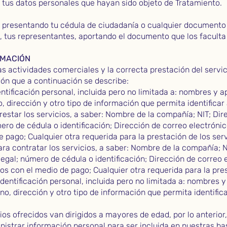
 tus datos personales que hayan sido objeto de Tratamiento.
 presentando tu cédula de ciudadanía o cualquier documento 
, tus representantes, aportando el documento que los faculta 
RMACIÓN
as actividades comerciales y la correcta prestación del servi
ón que a continuación se describe:
ntificación personal, incluida pero no limitada a: nombres y a
o, dirección y otro tipo de información que permita identificar 
restar los servicios, a saber: Nombre de la compañía; NIT; Di
ero de cédula o identificación; Dirección de correo electróni
 pago; Cualquier otra requerida para la prestación de los serv
ra contratar los servicios, a saber: Nombre de la compañía; 
legal; número de cédula o identificación; Dirección de correo
os con el medio de pago; Cualquier otra requerida para la pres
entificación personal, incluida pero no limitada a: nombres 
ono, dirección y otro tipo de información que permita identific
os ofrecidos van dirigidos a mayores de edad, por lo anterior
istrar información personal para ser incluida en nuestras ba